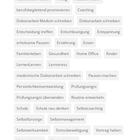
berufsbegleitend promovieren
Coaching
Doktorarbeit Medizin schreiben
Doktorarbeit schreiben
Entscheidung treffen
Entschleunigung
Entspannung
erholsame Pausen
Ernährung
Essen
Familienleben
Gesundheit
Home Office
Kinder
LernenLernen
Lernstress
medizinische Doktorarbeit schreiben
Pausen machen
Persönlichkeitsentwicklung
Prüfungsangst
Prüfungsangst überwinden
Routine entwickeln
Schule
Schule neu denken
Selbstcoaching
Selbstfürsorge
Selbstmanagement
Selbstwirksamkeit
Stressbewältigung
Vortrag halten