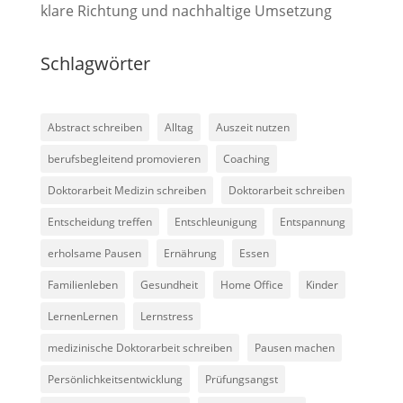
klare Richtung und nachhaltige Umsetzung
Schlagwörter
Abstract schreiben
Alltag
Auszeit nutzen
berufsbegleitend promovieren
Coaching
Doktorarbeit Medizin schreiben
Doktorarbeit schreiben
Entscheidung treffen
Entschleunigung
Entspannung
erholsame Pausen
Ernährung
Essen
Familienleben
Gesundheit
Home Office
Kinder
LernenLernen
Lernstress
medizinische Doktorarbeit schreiben
Pausen machen
Persönlichkeitsentwicklung
Prüfungsangst