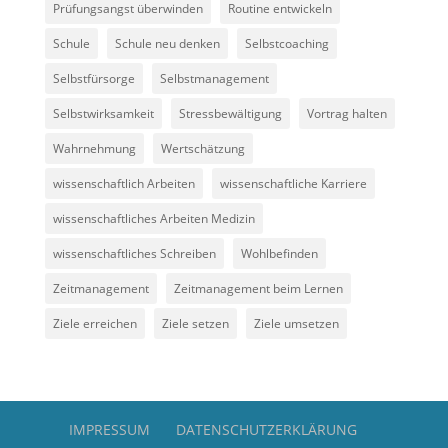
Prüfungsangst überwinden
Routine entwickeln
Schule
Schule neu denken
Selbstcoaching
Selbstfürsorge
Selbstmanagement
Selbstwirksamkeit
Stressbewältigung
Vortrag halten
Wahrnehmung
Wertschätzung
wissenschaftlich Arbeiten
wissenschaftliche Karriere
wissenschaftliches Arbeiten Medizin
wissenschaftliches Schreiben
Wohlbefinden
Zeitmanagement
Zeitmanagement beim Lernen
Ziele erreichen
Ziele setzen
Ziele umsetzen
IMPRESSUM
DATENSCHUTZERKLÄRUNG