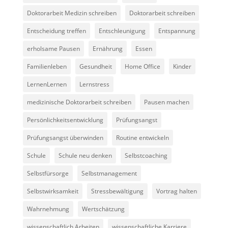
Doktorarbeit Medizin schreiben
Doktorarbeit schreiben
Entscheidung treffen
Entschleunigung
Entspannung
erholsame Pausen
Ernährung
Essen
Familienleben
Gesundheit
Home Office
Kinder
LernenLernen
Lernstress
medizinische Doktorarbeit schreiben
Pausen machen
Persönlichkeitsentwicklung
Prüfungsangst
Prüfungsangst überwinden
Routine entwickeln
Schule
Schule neu denken
Selbstcoaching
Selbstfürsorge
Selbstmanagement
Selbstwirksamkeit
Stressbewältigung
Vortrag halten
Wahrnehmung
Wertschätzung
wissenschaftlich Arbeiten
wissenschaftliche Karriere