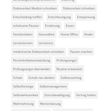
Doktorarbeit Medizin schreiben
Doktorarbeit schreiben
Entscheidung treffen
Entschleunigung
Entspannung
erholsame Pausen
Ernährung
Essen
Familienleben
Gesundheit
Home Office
Kinder
LernenLernen
Lernstress
medizinische Doktorarbeit schreiben
Pausen machen
Persönlichkeitsentwicklung
Prüfungsangst
Prüfungsangst überwinden
Routine entwickeln
Schule
Schule neu denken
Selbstcoaching
Selbstfürsorge
Selbstmanagement
Selbstwirksamkeit
Stressbewältigung
Vortrag halten
Wahrnehmung
Wertschätzung