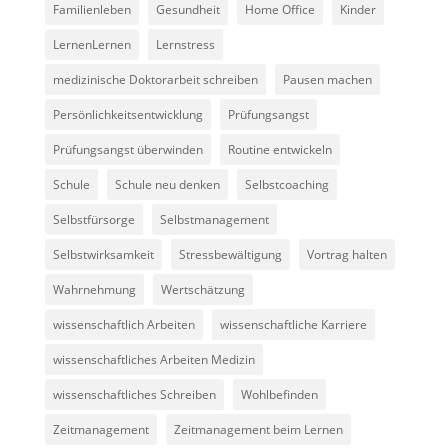
Familienleben
Gesundheit
Home Office
Kinder
LernenLernen
Lernstress
medizinische Doktorarbeit schreiben
Pausen machen
Persönlichkeitsentwicklung
Prüfungsangst
Prüfungsangst überwinden
Routine entwickeln
Schule
Schule neu denken
Selbstcoaching
Selbstfürsorge
Selbstmanagement
Selbstwirksamkeit
Stressbewältigung
Vortrag halten
Wahrnehmung
Wertschätzung
wissenschaftlich Arbeiten
wissenschaftliche Karriere
wissenschaftliches Arbeiten Medizin
wissenschaftliches Schreiben
Wohlbefinden
Zeitmanagement
Zeitmanagement beim Lernen