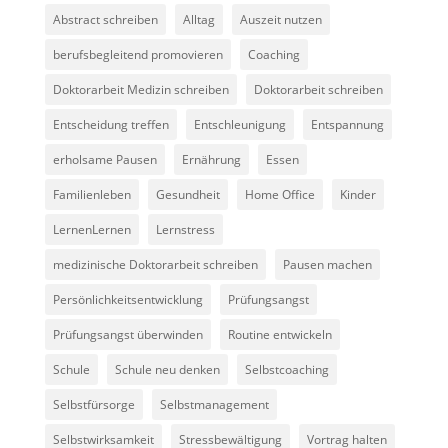
Abstract schreiben
Alltag
Auszeit nutzen
berufsbegleitend promovieren
Coaching
Doktorarbeit Medizin schreiben
Doktorarbeit schreiben
Entscheidung treffen
Entschleunigung
Entspannung
erholsame Pausen
Ernährung
Essen
Familienleben
Gesundheit
Home Office
Kinder
LernenLernen
Lernstress
medizinische Doktorarbeit schreiben
Pausen machen
Persönlichkeitsentwicklung
Prüfungsangst
Prüfungsangst überwinden
Routine entwickeln
Schule
Schule neu denken
Selbstcoaching
Selbstfürsorge
Selbstmanagement
Selbstwirksamkeit
Stressbewältigung
Vortrag halten