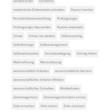
LernenLernen
Lernstress
medizinische Doktorarbeit schreiben
Pausen machen
Persönlichkeitsentwicklung
Prüfungsangst
Prüfungsangst überwinden
Routine entwickeln
Schule
Schule neu denken
Selbstcoaching
Selbstfürsorge
Selbstmanagement
Selbstwirksamkeit
Stressbewältigung
Vortrag halten
Wahrnehmung
Wertschätzung
wissenschaftlich Arbeiten
wissenschaftliche Karriere
wissenschaftliches Arbeiten Medizin
wissenschaftliches Schreiben
Wohlbefinden
Zeitmanagement
Zeitmanagement beim Lernen
Ziele erreichen
Ziele setzen
Ziele umsetzen